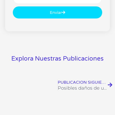
Enviar
Explora Nuestras Publicaciones
Si
PUBLICACION SIGUIENTE
Posibles daños de un televisor LED o LCD