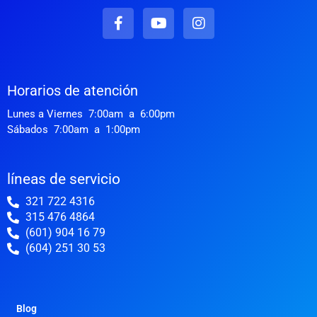
F
Y
I
a
o
n
c
u
s
e
t
t
b
u
a
o
b
g
Horarios de atención
o
e
r
k
a
Lunes a Viernes 7:00am a 6:00pm
-
m
Sábados 7:00am a 1:00pm
f
líneas de servicio
321 722 4316
315 476 4864
(601) 904 16 79
(604) 251 30 53
Blog