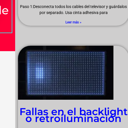
de
Paso 1:Desconecta todos los cables del televisor y guárdalos
por separado. Usa cinta adhesiva para
Leer más »
Fallas en el backlight
o retroiluminación