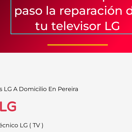
paso la reparación 
tu televisor LG
s LG A Domicilio En Pereira
LG
écnico LG ( TV )