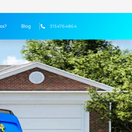
os?
Blog
3154764864