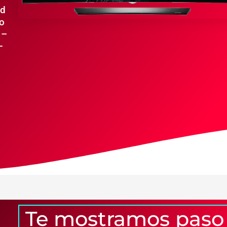
ed
o
 –
–
Te mostramos paso