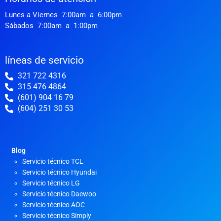
o
e
r
k
a
Lunes a Viernes 7:00am a 6:00pm
-
m
Sábados 7:00am a 1:00pm
f
líneas de servicio
321 722 4316
315 476 4864
(601) 904 16 79
(604) 251 30 53
Blog
Servicio técnico TCL
Servicio técnico Hyundai
Servicio técnico LG
Servicio técnico Daewoo
Servicio técnico AOC
Servicio técnico Simply