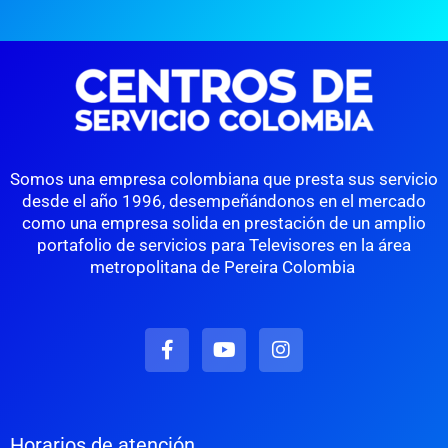
Somos una empresa colombiana que presta sus servicio
desde el año 1996, desempeñándonos en el mercado
como una empresa solida en prestación de un amplio
portafolio de servicios para Televisores en la área
metropolitana de Pereira Colombia
F
Y
I
a
o
n
c
u
s
e
t
t
b
u
a
o
b
g
Horarios de atención