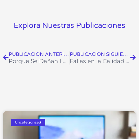
Explora Nuestras Publicaciones
Ant
Si
PUBLICACION ANTERIOR
PUBLICACION SIGUIENTE
Porque Se Dañan Los Smart TV
Fallas en la Calidad de Imagen
Uncategorized