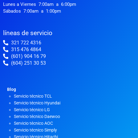
k
a
Lunes a Viernes 7:00am a 6:00pm
-
m
Sábados 7:00am a 1:00pm
f
líneas de servicio
321 722 4316
315 476 4864
(601) 904 16 79
(604) 251 30 53
Blog
Servicio técnico TCL
Servicio técnico Hyundai
Servicio técnico LG
Servicio técnico Daewoo
Servicio técnico AOC
Servicio técnico Simply
Servicio técnico Hitachi