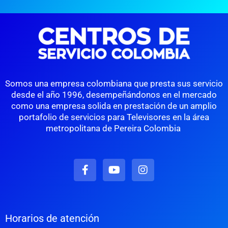
Somos una empresa colombiana que presta sus servicio
desde el año 1996, desempeñándonos en el mercado
como una empresa solida en prestación de un amplio
portafolio de servicios para Televisores en la área
metropolitana de Pereira Colombia
F
Y
I
a
o
n
c
u
s
e
t
t
b
u
a
o
b
g
Horarios de atención
o
e
r