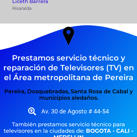
Liceth Barrera
Risaralda
Prestamos servicio técnico y
reparación de Televisores (TV) en
el Área metropolitana de Pereira
Pereira, Dosquebradas, Santa Rosa de Cabal y
municipios aledaños.
Av. 30 de Agosto # 44-54
También prestamos servicio técnico para
televisores en la ciudades de:
BOGOTA - CALI -