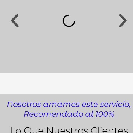
tarjeta-de-video-para-televisores.webp
Nosotros amamos este servicio,
Recomendado al 100%
Lo Que Nuestros Clientes