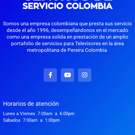
Somos una empresa colombiana que presta sus servicio
desde el año 1996, desempeñándonos en el mercado
como una empresa solida en prestación de un amplio
portafolio de servicios para Televisores en la área
metropolitana de Pereira Colombia
F
Y
I
a
o
n
c
u
s
e
t
t
b
u
a
o
b
g
Horarios de atención
o
e
r
k
a
Lunes a Viernes 7:00am a 6:00pm
-
m
Sábados 7:00am a 1:00pm
f