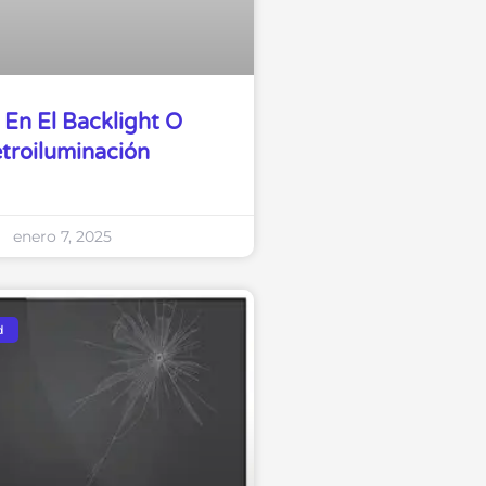
s En El Backlight O
troiluminación
enero 7, 2025
d