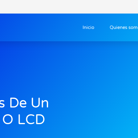
Inicio
Quienes som
s De Un
D O LCD