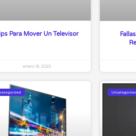
ips Para Mover Un Televisor
Falla
Re
enero 8, 2025
categorized
Uncategorize